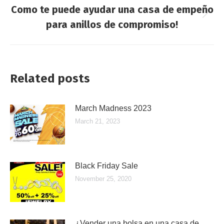
Como te puede ayudar una casa de empeño
Next
para anillos de compromiso!
post:
Related posts
March Madness 2023
March 21, 2023
Black Friday Sale
November 25, 2020
¿Vender una bolsa en una casa de