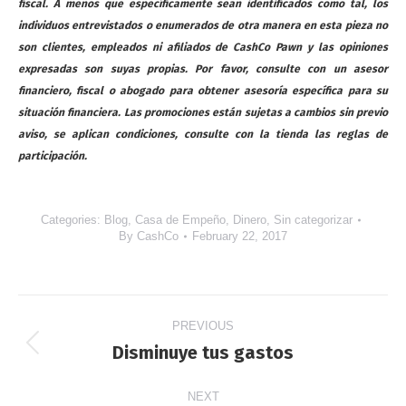
fiscal. A menos que específicamente sean identificados como tal, los
individuos entrevistados o enumerados de otra manera en esta pieza no
son clientes, empleados ni afiliados de CashCo Pawn y las opiniones
expresadas son suyas propias. Por favor, consulte con un asesor
financiero, fiscal o abogado para obtener asesoría específica para su
situación financiera. Las promociones están sujetas a cambios sin previo
aviso, se aplican condiciones, consulte con la tienda las reglas de
participación.
Categories:
Blog
,
Casa de Empeño
,
Dinero
,
Sin categorizar
By
CashCo
February 22, 2017
Post
PREVIOUS
navigation
Disminuye tus gastos
Previous
post:
NEXT