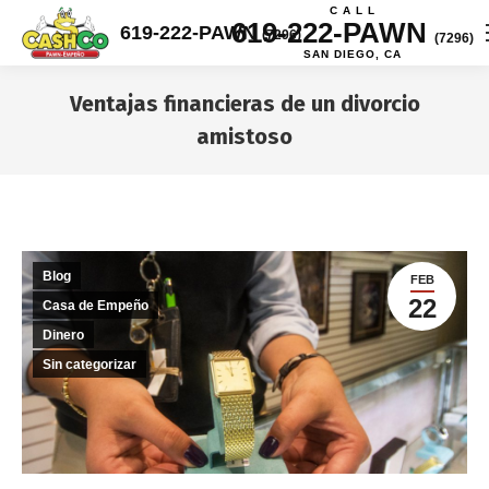
C A L L
619-222-PAWN
619-222-PAWN
(7296)
(7296)
SAN DIEGO, CA
Ventajas financieras de un divorcio
amistoso
You are here:
Blog
FEB
22
Casa de Empeño
Dinero
Sin categorizar