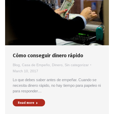
Cómo conseguir dinero rápido
Blog
,
Casa de Empeño
,
Dinero
,
Sin categorizar
March 10, 2017
Lo que debes saber antes de empeñar. Cuando se
necesita dinero rápido, no hay tiempo para papeleo ni
para responder…
Read more