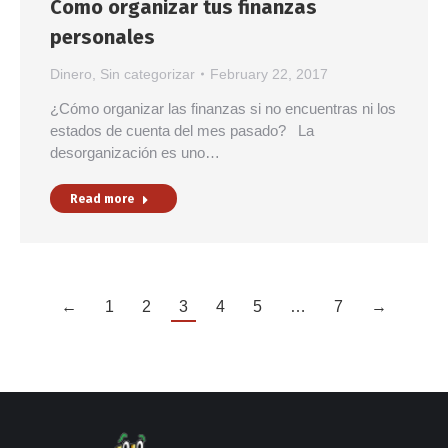
Como organizar tus finanzas
personales
Dinero
,
Sin categorizar
February 22, 2017
¿Cómo organizar las finanzas si no encuentras ni los
estados de cuenta del mes pasado? La
desorganización es uno…
Read more
←
1
2
3
4
5
…
7
→