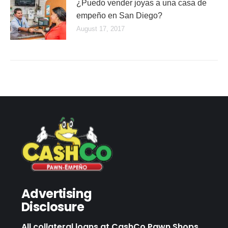
¿Puedo vender joyas a una casa de
empeño en San Diego?
August 17, 2017
Advertising
Disclosure
All collateral loans at CashCo Pawn Shops