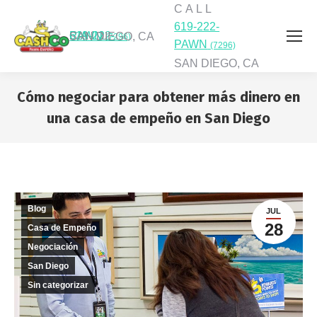
C A L L
619-222-
C A L L
619-222-PAWN
SAN DIEGO, CA
(7296)
PAWN
(7296)
SAN DIEGO, CA
Cómo negociar para obtener más dinero en
una casa de empeño en San Diego
You are here:
Blog
JUL
28
Casa de Empeño
Negociación
San Diego
Sin categorizar