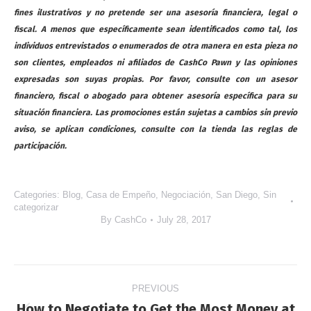
fines ilustrativos y no pretende ser una asesoría financiera, legal o
fiscal. A menos que específicamente sean identificados como tal, los
individuos entrevistados o enumerados de otra manera en esta pieza no
son clientes, empleados ni afiliados de CashCo Pawn y las opiniones
expresadas son suyas propias. Por favor, consulte con un asesor
financiero, fiscal o abogado para obtener asesoría específica para su
situación financiera. Las promociones están sujetas a cambios sin previo
aviso, se aplican condiciones, consulte con la tienda las reglas de
participación.
Categories:
Blog
,
Casa de Empeño
,
Negociación
,
San Diego
,
Sin
categorizar
By
CashCo
July 28, 2017
Post
PREVIOUS
navigation
How to Negotiate to Get the Most Money at