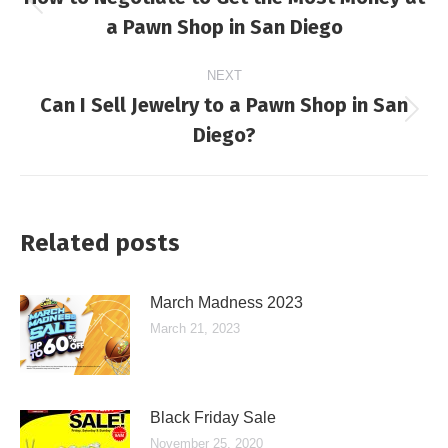
Previous
a Pawn Shop in San Diego
post:
NEXT
Can I Sell Jewelry to a Pawn Shop in San
Next
Diego?
post:
Related posts
March Madness 2023
March 21, 2023
Black Friday Sale
November 25, 2020