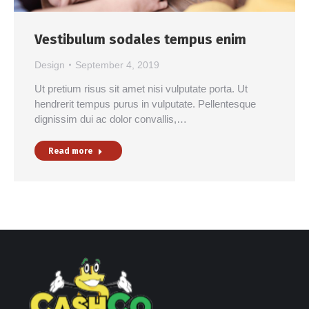
Vestibulum sodales tempus enim
Design
September 4, 2019
Ut pretium risus sit amet nisi vulputate porta. Ut
hendrerit tempus purus in vulputate. Pellentesque
dignissim dui ac dolor convallis,…
Read more